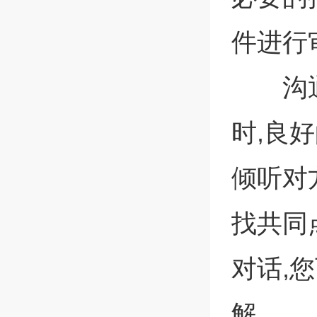
件进行
沟
时,良
倾听对
找共同
对话,
解。