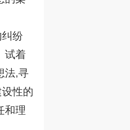
的纠纷
。试着
法,寻
建设性的
任和理