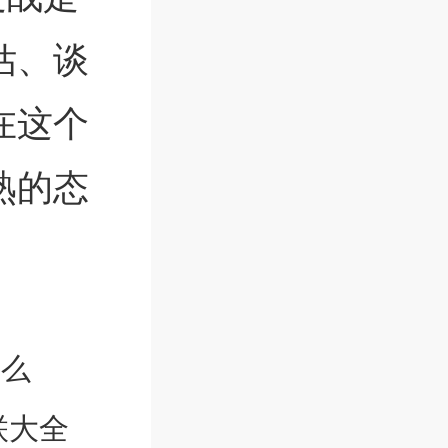
估、谈
在这个
熟的态
。
什么
联大全