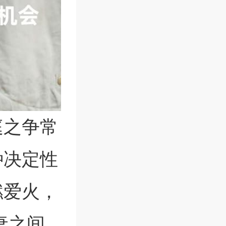
庭之争常
种决定性
燃爱火，
妻之间