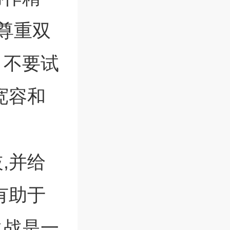
尊重双
。不要试
宽容和
,并给
有助于
之战是一