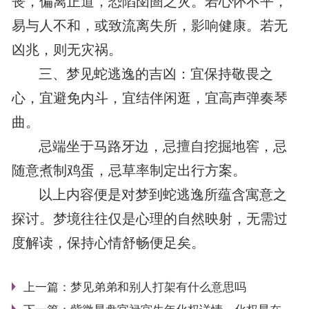
丧，偏离正道，恐陷囹圄之灾。若心怀不平，
易与人不和，或致流离失所，影响健康。若无
凶兆，则无灾祸。
三、梦见蛇逃逸的吉凶：宜保持敬畏之
心，宜避免内斗，宜结伴闲逛，宜高声弹奏琴
曲。
忌端坐于马路牙边，忌擅自挖掘地窖，忌
随意煮制鸡蛋，忌草率制定出行方案。
以上内容便是对梦到蛇逃逸所蕴含寓意之
探讨。梦境往往仅是心理的自然映射，无需过
度解读，保持心情舒畅便足矣。
上一篇：
梦见弟弟和别人打架有什么意思吗