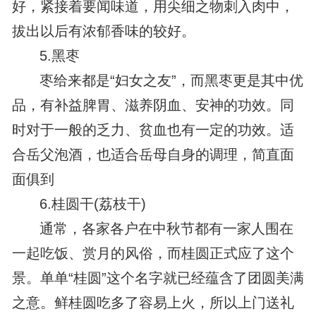
好，紧接着要闻味道，用尖细之物刺入肉中，
拔出以后有浓郁香味的较好。
5.黑枣
枣给来都是“妇女之友”，而黑枣更是其中优
品，有补益脾胃、滋养阴血、安神的功效。同
时对于一般的乏力、贫血也有一定的功效。适
合岳父泡酒，也适合岳母自身的调理，简直面
面俱到
6.桂圆干(荔枝干)
通常，各家各户在中秋节都有一家人围在
一起吃饭、赏月的风俗，而桂圆正式应了这个
景。单单“桂圆”这个名字就已经蕴含了团圆美满
之意。鲜桂圆吃多了容易上火，所以上门送礼