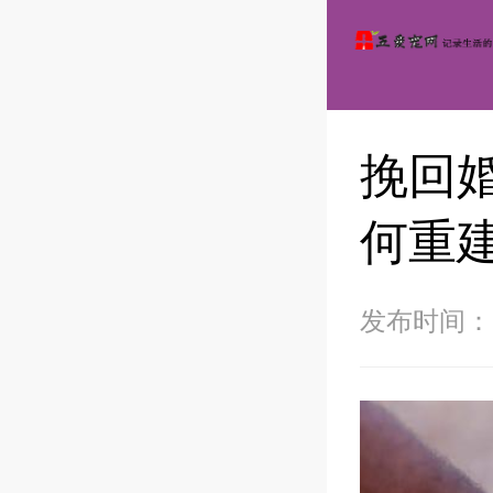
挽回
何重
发布时间：20