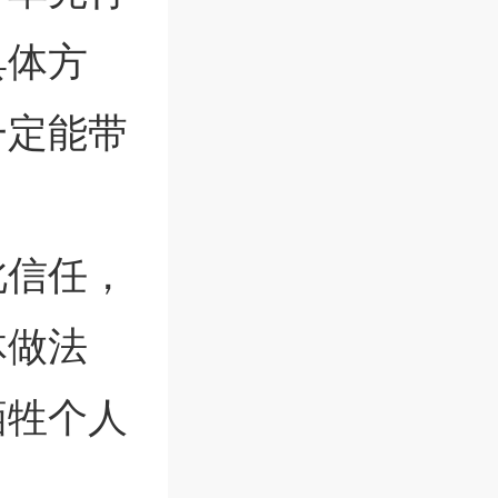
具体方
一定能带
此信任，
体做法
牺牲个人