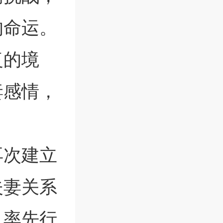
的命运。
复的境
妻感情，
再次建立
夫妻关系
，率先行