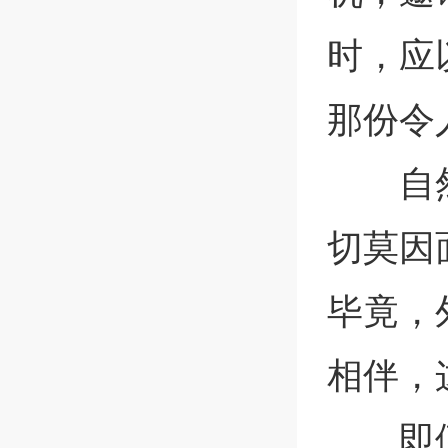
时，应
那份令
自
切莫因
毕竟，
相伴，
即