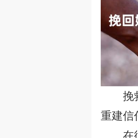
挽
重建信
在