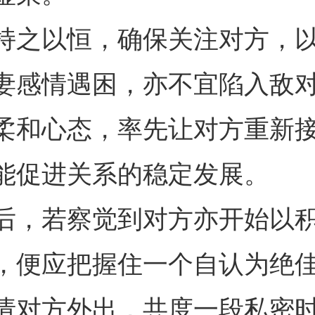
持之以恒，确保关注对方，
妻感情遇困，亦不宜陷入敌
柔和心态，率先让对方重新
能促进关系的稳定发展。
后，若察觉到对方亦开始以
，便应把握住一个自认为绝
请对方外出，共度一段私密