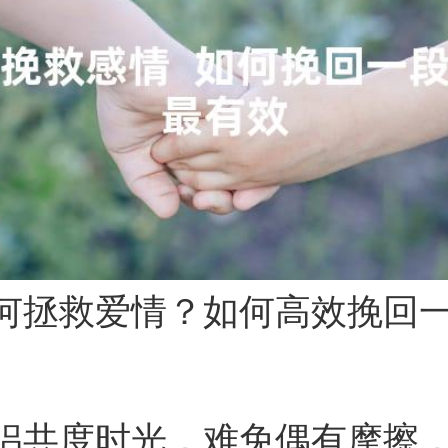
何拯救爱情？如何高效挽回
侣共度时光，难免偶有摩擦