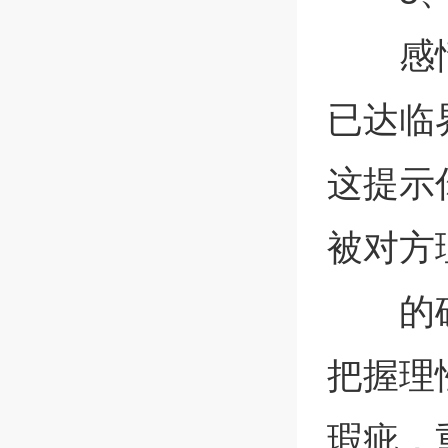
感
已达临
这提示
被对方
的
把握理
瑕疵，