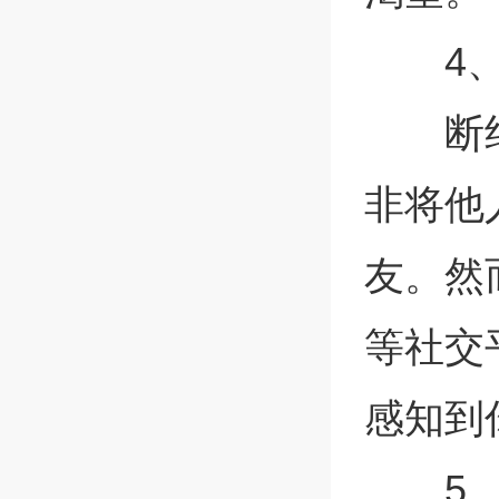
4
断
非将他
友。然
等社交
感知到
5