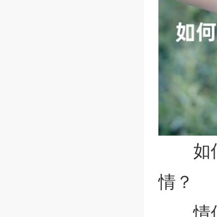
如
情？
情