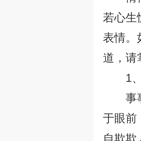
若心生
表情。
道，请
1
事
于眼前
自欺欺