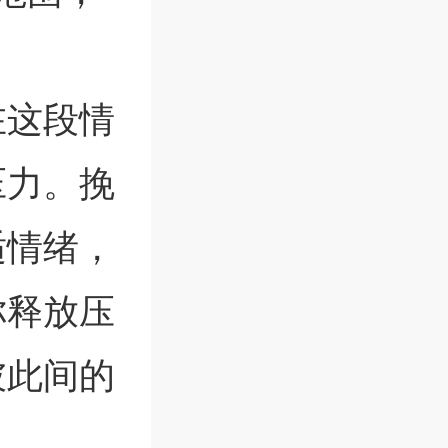
在这段情
压力。挽
适情绪，
你释放压
彼此间的