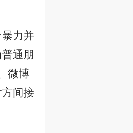
冷暴力并
为普通朋
、微博
对方间接