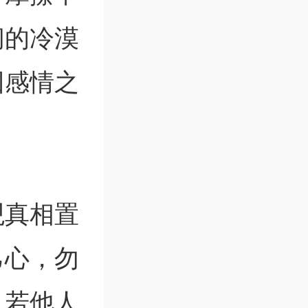
间的冷漠
回感情之
观真相置
己心，勿
。若他人