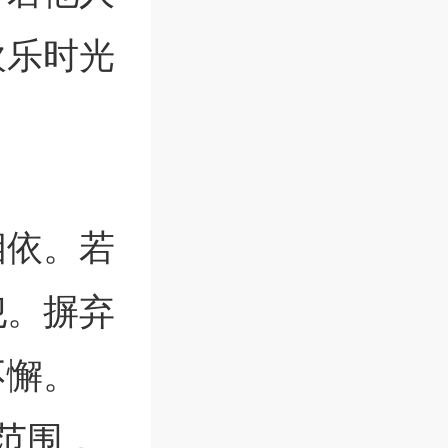
欢乐时光
相依。若
犯。摒弃
不懈。
范围，