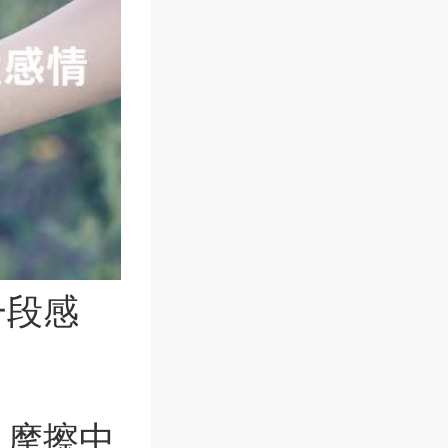
一段感
，摩擦中