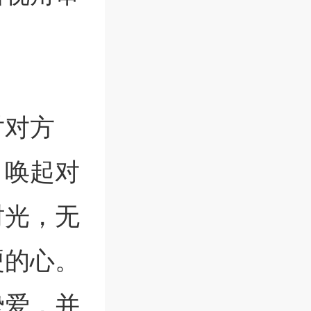
对对方
，唤起对
时光，无
硬的心。
挚爱，并