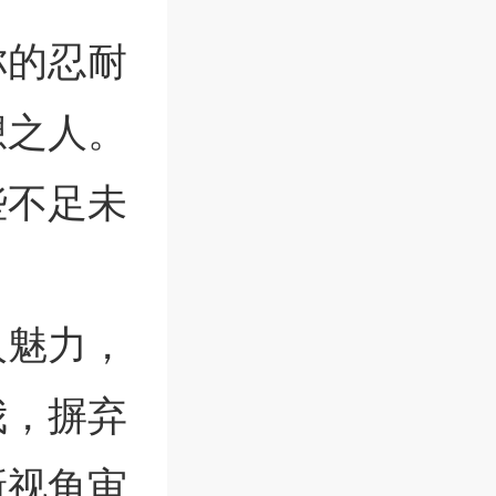
你的忍耐
想之人。
些不足未
人魅力，
我，摒弃
新视角审