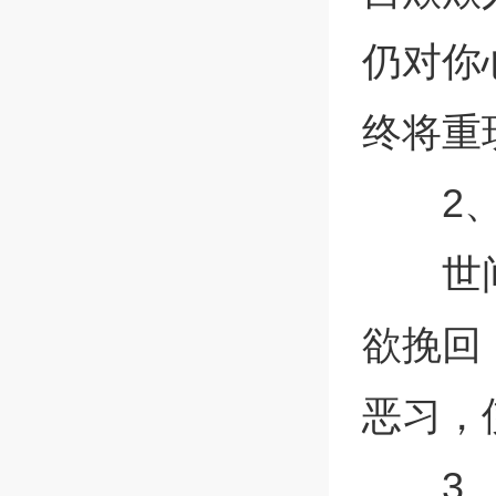
仍对你
终将重
2
世
欲挽回
恶习，
3